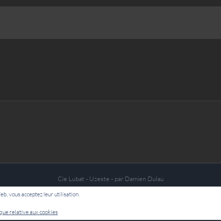
Cie Lubat - Uzeste - par Damien Dulau
Web, vous acceptez leur utilisation.
Facebook
ique relative aux cookies