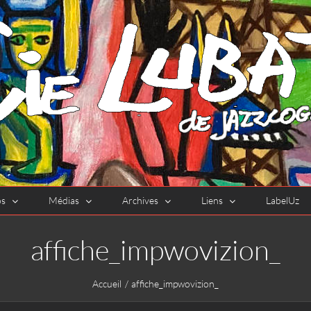
os
Médias
Archives
Liens
LabelUz
affiche_impwovizion_
Accueil
affiche_impwovizion_