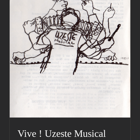
Vive ! Uzeste Musical 1985
Actualités
Archives
Cie
Hestejada
Lettre d'info
Médias
Photos
Photos
Vive ! Uzeste Musical