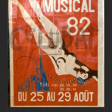
Festival d’Uzeste Musical
1982
Actualités
Archives
Hestejada
Lettre d'info
Médias
Photos
Photos