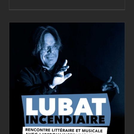
Lubat incendiaire :
Entretien
dodécaphonique »
Archives
Cie