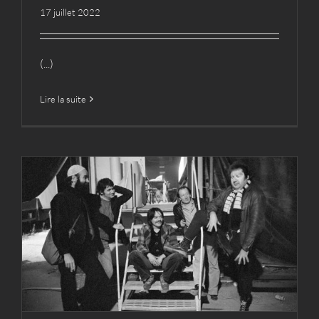
17 juillet 2022
(...)
Lire la suite
Radio France 1976
Actualités
Archives
Cie
Médias