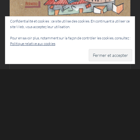
Confidentialité et cookies : ce site utilise des cookies. En continuant à utiliser ce
site Web, vous acceptez leur utilisation.
« Intranquille »
Pour en savoir plus, notamment sur la façon de contrôler les cookies, consultez :
Politique relative aux cookies
Luc/Lubat
12 mai 2016
Fin avril est paru le premier album de la nouvelle
collection " Les dialogiques (*) d'Uzeste ou l'art
du dialogue improvisé à deux...Une production
Labeluz et Cristal (...)
Lire la suite