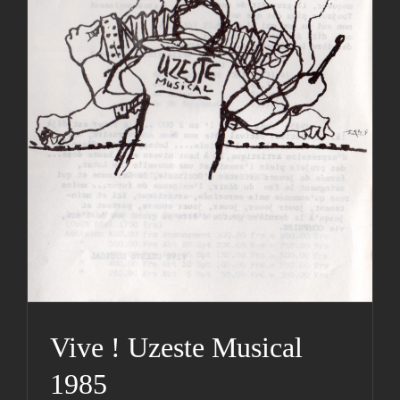
Vive ! Uzeste Musical 1985
Actualités
Archives
Cie
Hestejada
Lettre d'info
Médias
Photos
Photos
Vive ! Uzeste Musical
1985