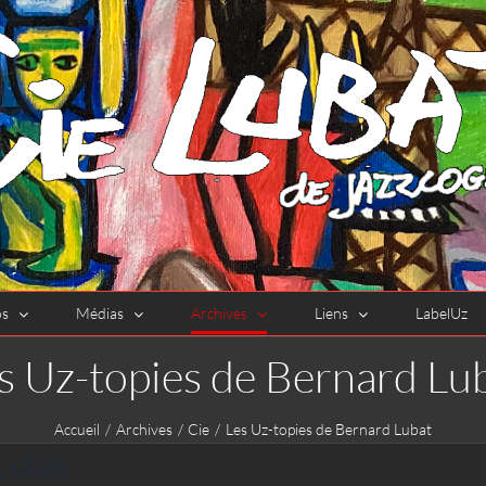
os
Médias
Archives
Liens
LabelUz
s Uz-topies de Bernard Lu
Accueil
Archives
Cie
Les Uz-topies de Bernard Lubat
Lubat