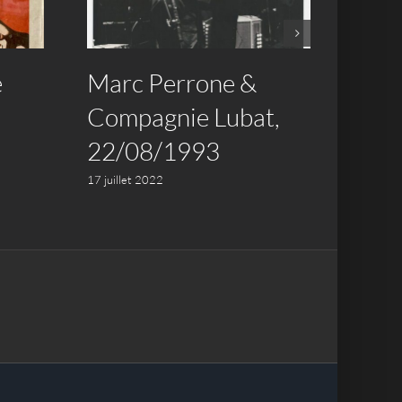
e
Marc Perrone &
Vive
Compagnie Lubat,
Musi
22/08/1993
17 juille
17 juillet 2022