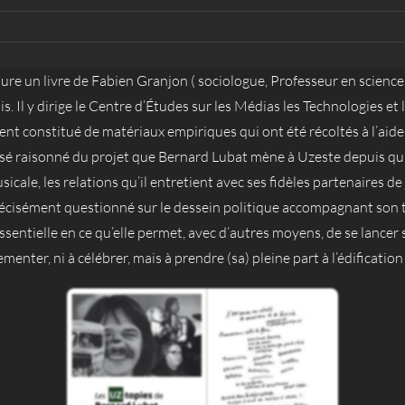
sure un livre de Fabien Granjon ( sociologue, Professeur en scienc
s. Il y dirige le Centre d’Études sur les Médias les Technologies et
ent constitué de matériaux empiriques qui ont été récoltés à l’aid
é raisonné du projet que Bernard Lubat mène à Uzeste depuis qu’il 
cale, les relations qu’il entretient avec ses fidèles partenaires d
t précisément questionné sur le dessein politique accompagnant son
ssentielle en ce qu’elle permet, avec d’autres moyens, de se lancer 
rnementer, ni à célébrer, mais à prendre (sa) pleine part à l’édificati