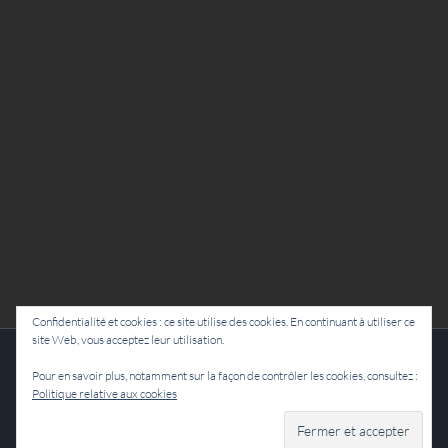
Confidentialité et cookies : ce site utilise des cookies. En continuant à utiliser ce
site Web, vous acceptez leur utilisation.
Cie Lubat - Uzeste - par Damien Dulau
Pour en savoir plus, notamment sur la façon de contrôler les cookies, consultez :
Politique relative aux cookies
Facebook