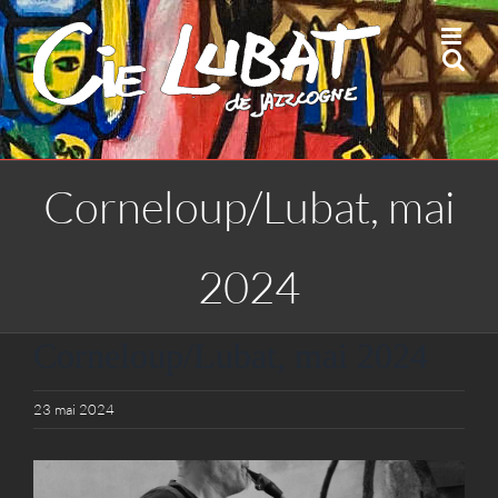
Passer
au
contenu
Corneloup/Lubat, mai
2024
Corneloup/Lubat, mai 2024
23 mai 2024