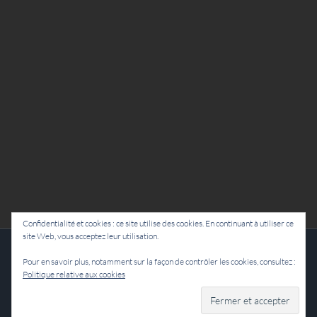
Confidentialité et cookies : ce site utilise des cookies. En continuant à utiliser ce
site Web, vous acceptez leur utilisation.
Cie Lubat - Uzeste - par Damien Dulau
Pour en savoir plus, notamment sur la façon de contrôler les cookies, consultez :
Politique relative aux cookies
Facebook