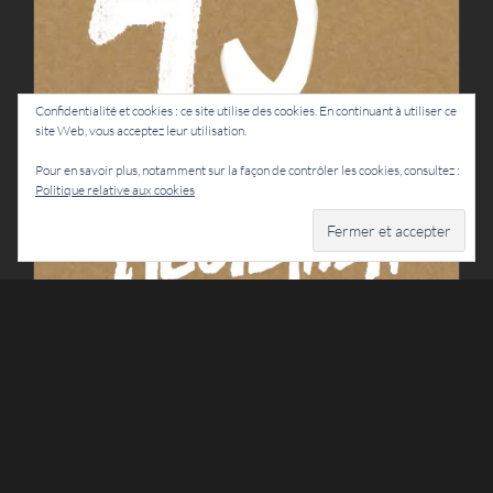
Programmation 45ème
Confidentialité et cookies : ce site utilise des cookies. En continuant à utiliser ce
Hestajada
site Web, vous acceptez leur utilisation.
Actualités
Hestejada
Lettre d'info
Pour en savoir plus, notamment sur la façon de contrôler les cookies, consultez :
Politique relative aux cookies