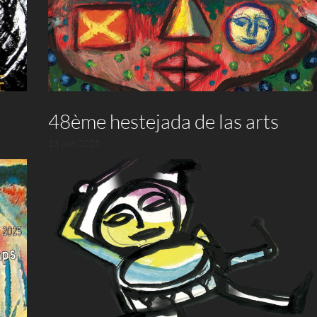
48ème hestejada de las arts
13 juin 2025