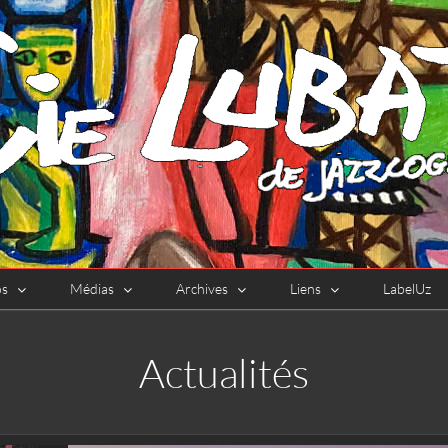
os
Médias
Archives
Liens
LabelUz
Actualités