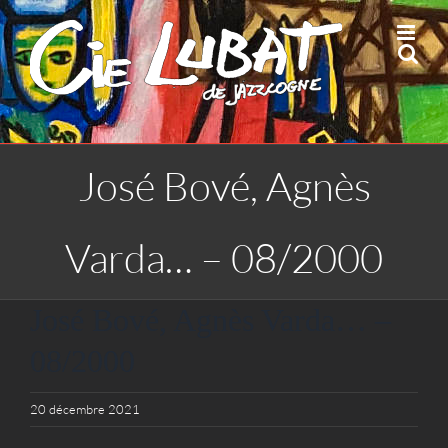
Passer
au
contenu
José Bové, Agnès
Varda… – 08/2000
José Bové, Agnès Varda… –
08/2000
20 décembre 2021