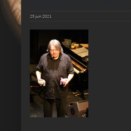
Amusicien_d_Uz_IMG_0
25 juin 2021