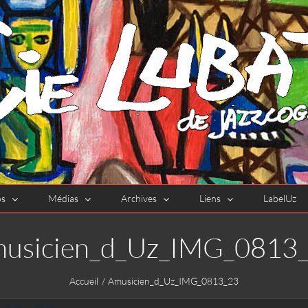
os
Médias
Archives
Liens
LabelUz
usicien_d_Uz_IMG_0813
Accueil
Amusicien_d_Uz_IMG_0813_23