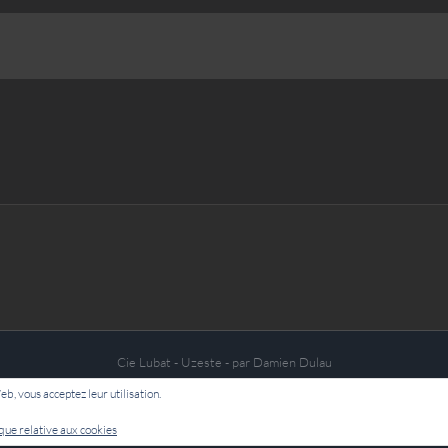
Cie Lubat - Uzeste - par Damien Dulau
Web, vous acceptez leur utilisation.
Facebook
ique relative aux cookies