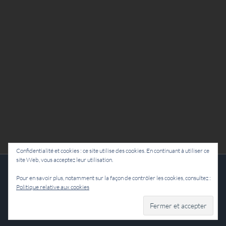
Confidentialité et cookies : ce site utilise des cookies. En continuant à utiliser ce
site Web, vous acceptez leur utilisation.
Cie Lubat - Uzeste - par Damien Dulau
Pour en savoir plus, notamment sur la façon de contrôler les cookies, consultez :
Politique relative aux cookies
Facebook