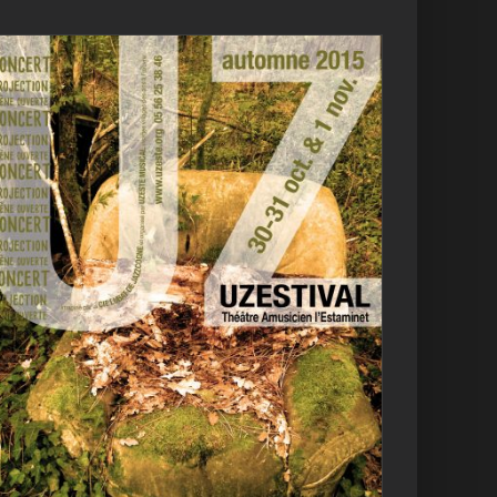
Uzestival automnal
2015
Archives
L'ENCHANTIER
Uzestival