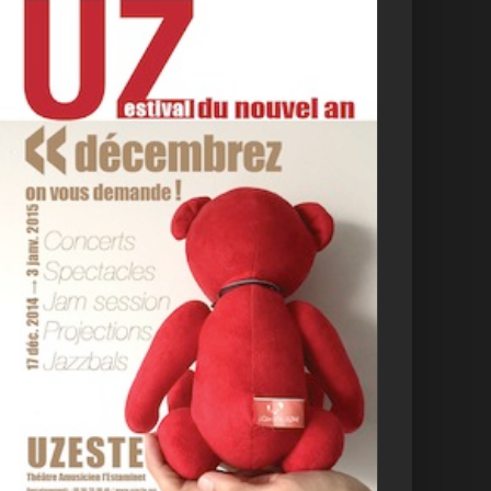
Décembrez on vous
demande
Archives
Uzestival