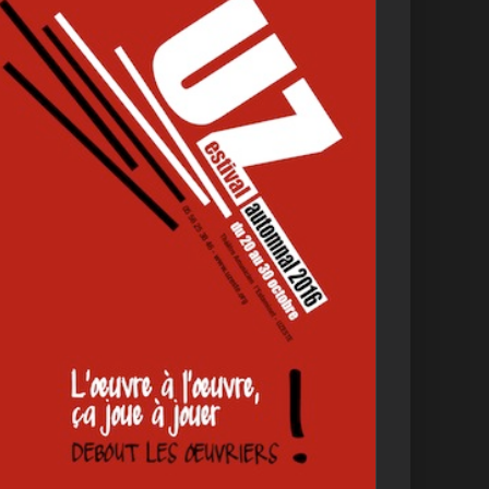
Uzestival automnal
2016
Archives
L'ENCHANTIER
Uzestival