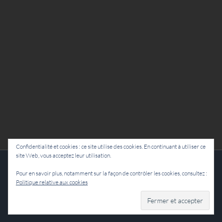
Confidentialité et cookies : ce site utilise des cookies. En continuant à utiliser ce
site Web, vous acceptez leur utilisation.
Cie Lubat - Uzeste - par Damien Dulau
Pour en savoir plus, notamment sur la façon de contrôler les cookies, consultez :
Politique relative aux cookies
Facebook