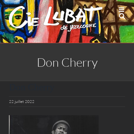
Passer
au
contenu
Don Cherry
Don Cherry
22 juillet 2022