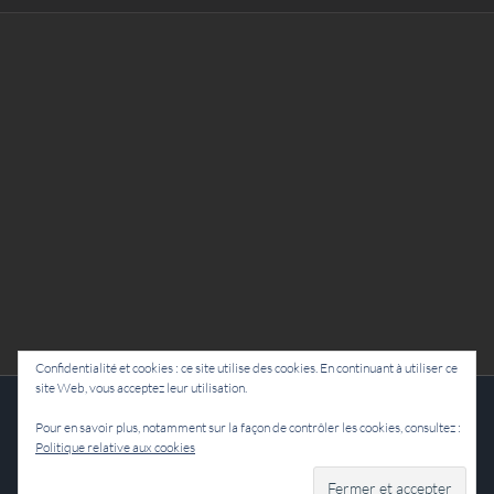
Confidentialité et cookies : ce site utilise des cookies. En continuant à utiliser ce
site Web, vous acceptez leur utilisation.
Cie Lubat - Uzeste - par Damien Dulau
Pour en savoir plus, notamment sur la façon de contrôler les cookies, consultez :
Politique relative aux cookies
Facebook