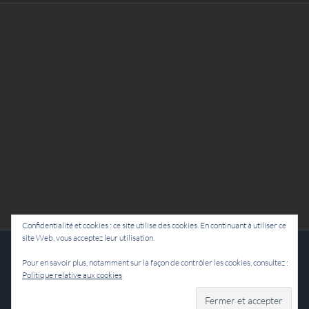
Confidentialité et cookies : ce site utilise des cookies. En continuant à utiliser ce
site Web, vous acceptez leur utilisation.
Cie Lubat - Uzeste - par Damien Dulau
Pour en savoir plus, notamment sur la façon de contrôler les cookies, consultez :
Politique relative aux cookies
Facebook