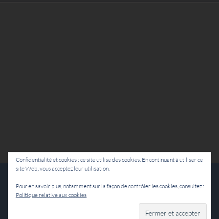
Confidentialité et cookies : ce site utilise des cookies. En continuant à utiliser ce
site Web, vous acceptez leur utilisation.
Cie Lubat - Uzeste - par Damien Dulau
Pour en savoir plus, notamment sur la façon de contrôler les cookies, consultez :
Politique relative aux cookies
Facebook