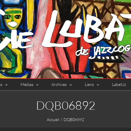
os
Médias
Archives
Liens
LabelUz
DQB06892
Accueil
DQB06892