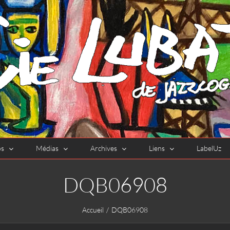
os
Médias
Archives
Liens
LabelUz
DQB06908
Accueil
DQB06908