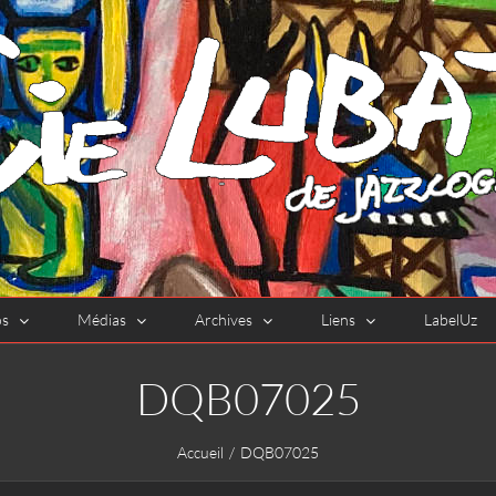
os
Médias
Archives
Liens
LabelUz
DQB07025
Accueil
DQB07025