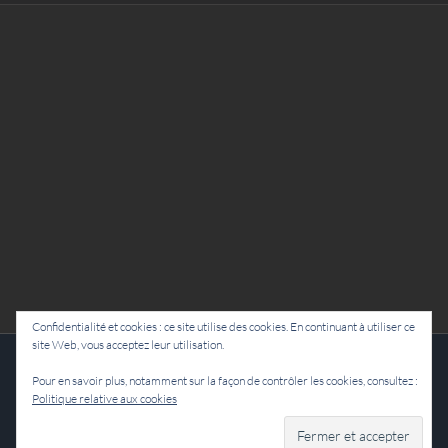
Confidentialité et cookies : ce site utilise des cookies. En continuant à utiliser ce
site Web, vous acceptez leur utilisation.
Cie Lubat - Uzeste - par Damien Dulau
Pour en savoir plus, notamment sur la façon de contrôler les cookies, consultez :
Politique relative aux cookies
Facebook