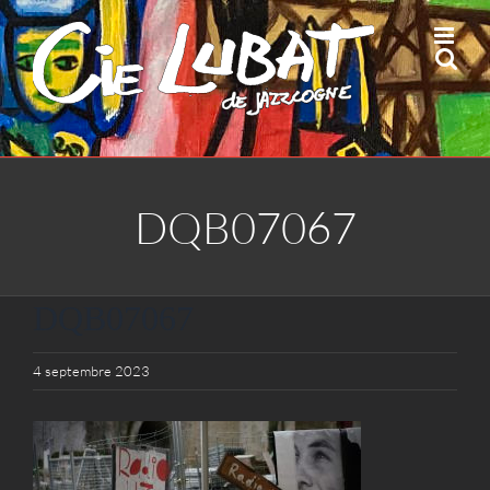
Passer
au
contenu
DQB07067
DQB07067
4 septembre 2023