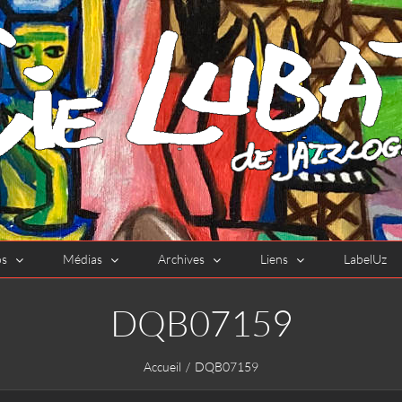
os
Médias
Archives
Liens
LabelUz
DQB07159
Accueil
DQB07159