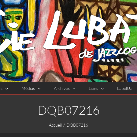
os
Médias
Archives
Liens
LabelUz
DQB07216
Accueil
DQB07216