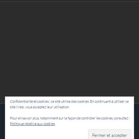
Confidentialité et cookies : ce site utilise des cookies. En continuant à utiliser ce
site Web, vous acceptez leur utilisation.
Cie Lubat - Uzeste - par Damien Dulau
Pour en savoir plus, notamment sur la façon de contrôler les cookies, consultez :
Politique relative aux cookies
Facebook