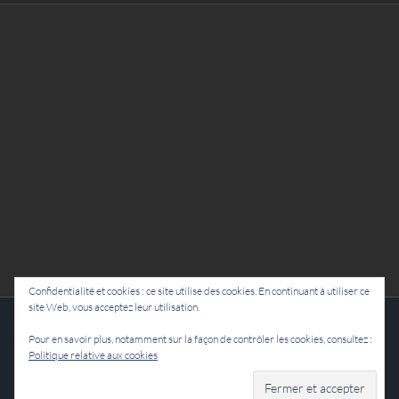
Confidentialité et cookies : ce site utilise des cookies. En continuant à utiliser ce
site Web, vous acceptez leur utilisation.
Cie Lubat - Uzeste - par Damien Dulau
Pour en savoir plus, notamment sur la façon de contrôler les cookies, consultez :
Politique relative aux cookies
Facebook