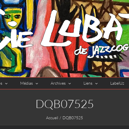
os
Médias
Archives
Liens
LabelUz
DQB07525
Accueil
DQB07525