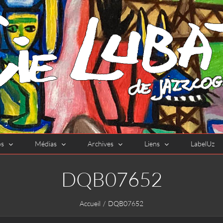
os
Médias
Archives
Liens
LabelUz
DQB07652
Accueil
DQB07652