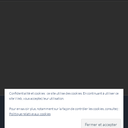
Confidentialité et cookies : ce site utilise des cookies. En continuant à utiliser ce
site Web, vous acceptez leur utilisation.
Cie Lubat - Uzeste - par Damien Dulau
Pour en savoir plus, notamment sur la façon de contrôler les cookies, consultez :
Politique relative aux cookies
Facebook