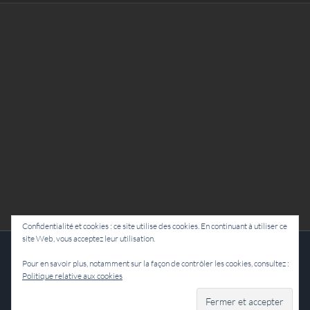
Confidentialité et cookies : ce site utilise des cookies. En continuant à utiliser ce
site Web, vous acceptez leur utilisation.
Cie Lubat - Uzeste - par Damien Dulau
Pour en savoir plus, notamment sur la façon de contrôler les cookies, consultez :
Politique relative aux cookies
Facebook