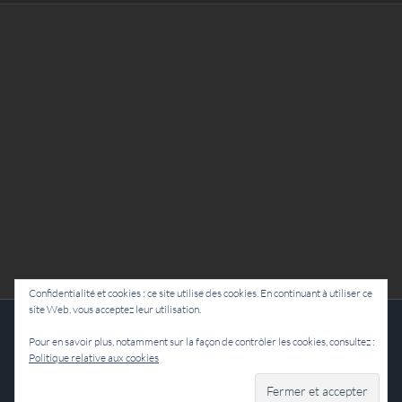
Confidentialité et cookies : ce site utilise des cookies. En continuant à utiliser ce
site Web, vous acceptez leur utilisation.
Cie Lubat - Uzeste - par Damien Dulau
Pour en savoir plus, notamment sur la façon de contrôler les cookies, consultez :
Politique relative aux cookies
Facebook