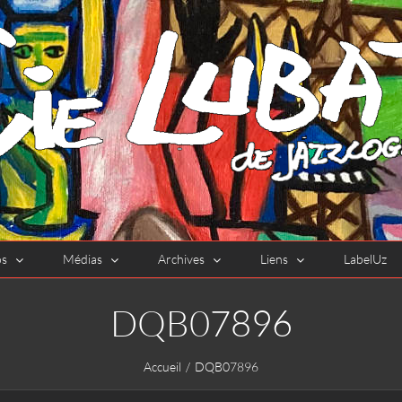
os
Médias
Archives
Liens
LabelUz
DQB07896
Accueil
DQB07896