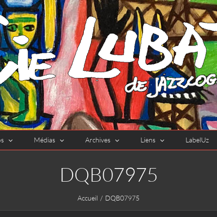
os
Médias
Archives
Liens
LabelUz
DQB07975
Accueil
DQB07975