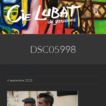
Passer
au
contenu
DSC05998
DSC05998
4 septembre 2023