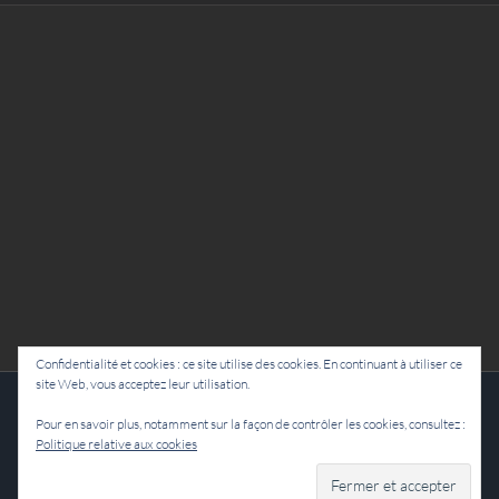
Confidentialité et cookies : ce site utilise des cookies. En continuant à utiliser ce
site Web, vous acceptez leur utilisation.
Cie Lubat - Uzeste - par Damien Dulau
Pour en savoir plus, notamment sur la façon de contrôler les cookies, consultez :
Politique relative aux cookies
Facebook