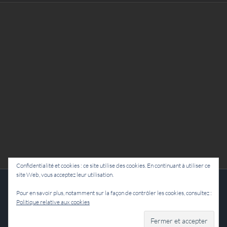
Confidentialité et cookies : ce site utilise des cookies. En continuant à utiliser ce
site Web, vous acceptez leur utilisation.
Cie Lubat - Uzeste - par Damien Dulau
Pour en savoir plus, notamment sur la façon de contrôler les cookies, consultez :
Politique relative aux cookies
Facebook