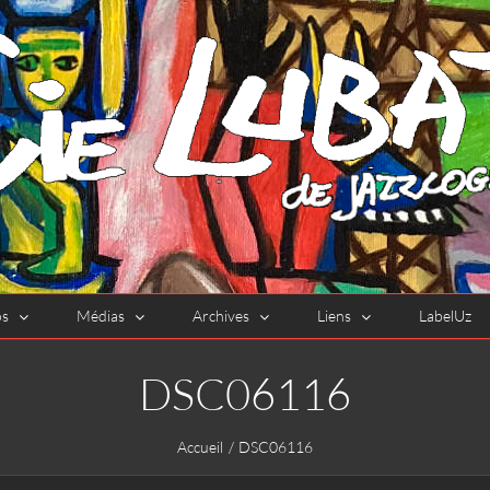
os
Médias
Archives
Liens
LabelUz
DSC06116
Accueil
DSC06116