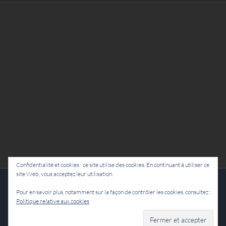
Confidentialité et cookies : ce site utilise des cookies. En continuant à utiliser ce
site Web, vous acceptez leur utilisation.
Cie Lubat - Uzeste - par Damien Dulau
Pour en savoir plus, notamment sur la façon de contrôler les cookies, consultez :
Politique relative aux cookies
Facebook