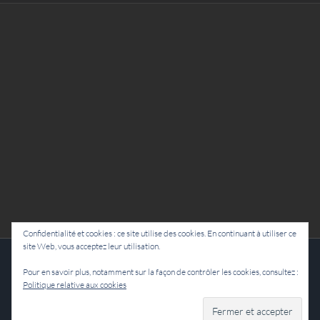
Confidentialité et cookies : ce site utilise des cookies. En continuant à utiliser ce
site Web, vous acceptez leur utilisation.
Cie Lubat - Uzeste - par Damien Dulau
Pour en savoir plus, notamment sur la façon de contrôler les cookies, consultez :
Politique relative aux cookies
Facebook