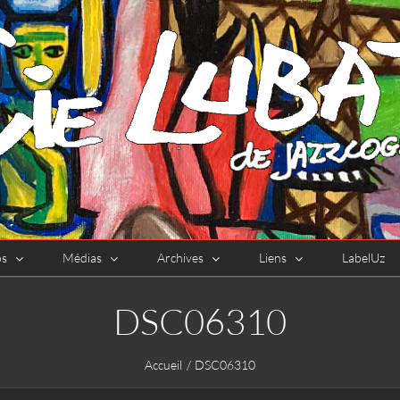
os
Médias
Archives
Liens
LabelUz
DSC06310
Accueil
DSC06310