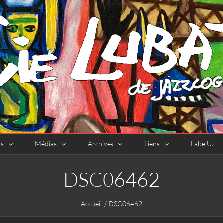
os
Médias
Archives
Liens
LabelUz
DSC06462
Accueil
DSC06462