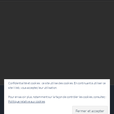
Confidentialité et cookies : ce site utilise des cookies. En continuant à utiliser ce
site Web, vous acceptez leur utilisation.
Cie Lubat - Uzeste - par Damien Dulau
Pour en savoir plus, notamment sur la façon de contrôler les cookies, consultez :
Politique relative aux cookies
Facebook