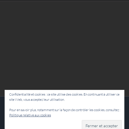
Confidentialité et cookies : ce site utilise des cookies. En continuant à utiliser ce
site Web, vous acceptez leur utilisation.
Cie Lubat - Uzeste - par Damien Dulau
Pour en savoir plus, notamment sur la façon de contrôler les cookies, consultez :
Politique relative aux cookies
Facebook