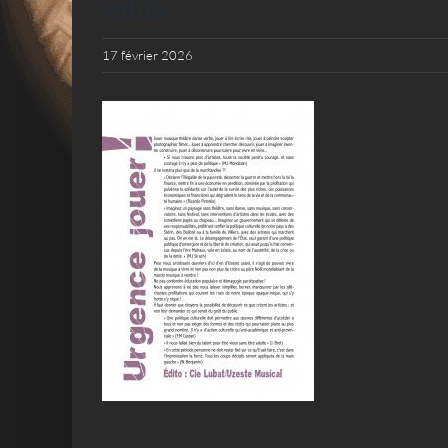
edito
17 février 2026