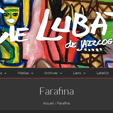
os
Médias
Archives
Liens
LabelUz
Farafina
Accueil
Farafina