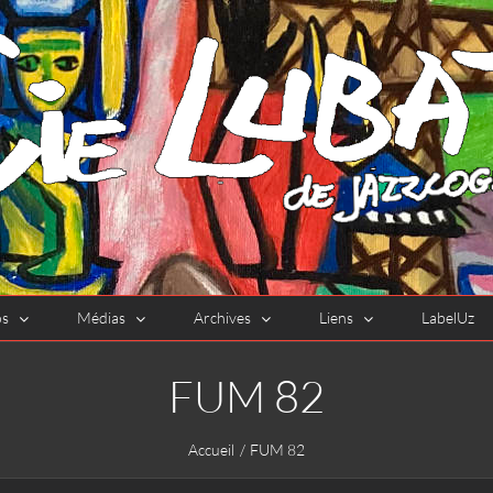
os
Médias
Archives
Liens
LabelUz
FUM 82
Accueil
FUM 82