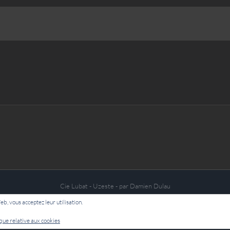
Cie Lubat - Uzeste - par Damien Dulau
Web, vous acceptez leur utilisation.
Facebook
ique relative aux cookies