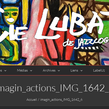
os
Médias
Archives
Liens
LabelUz
magin_actions_IMG_1642
Accueil
imagin_actions_IMG_1642_6