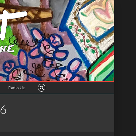
Radio Uz
_6