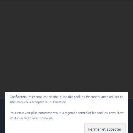
Confidentialité et cookies : ce site utilise des cookies. En continuant à utiliser ce
site Web, vous acceptez leur utilisation.
Cie Lubat - Uzeste - par Damien Dulau
Pour en savoir plus, notamment sur la façon de contrôler les cookies, consultez :
Politique relative aux cookies
Facebook