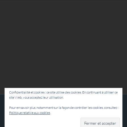
Confidentialité et cookies : ce site utilise des cookies. En continuant à utiliser ce
site Web, vous acceptez leur utilisation.
Cie Lubat - Uzeste - par Damien Dulau
Pour en savoir plus, notamment sur la façon de contrôler les cookies, consultez :
Politique relative aux cookies
Facebook