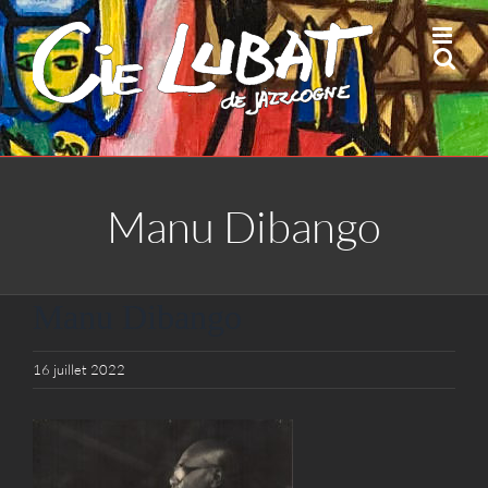
Passer
au
contenu
Manu Dibango
Manu Dibango
16 juillet 2022