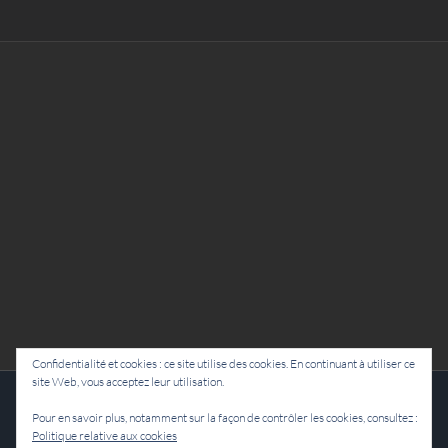
Confidentialité et cookies : ce site utilise des cookies. En continuant à utiliser ce
site Web, vous acceptez leur utilisation.
Cie Lubat - Uzeste - par Damien Dulau
Pour en savoir plus, notamment sur la façon de contrôler les cookies, consultez :
Politique relative aux cookies