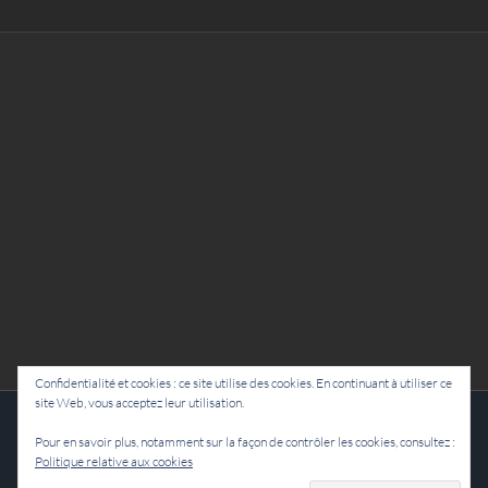
Confidentialité et cookies : ce site utilise des cookies. En continuant à utiliser ce
site Web, vous acceptez leur utilisation.
Cie Lubat - Uzeste - par Damien Dulau
Pour en savoir plus, notamment sur la façon de contrôler les cookies, consultez :
Politique relative aux cookies